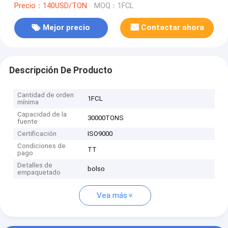
Precio：140USD/TON
MOQ：1FCL
Mejor precio
Contactar ahora
Descripción De Producto
Cantidad de orden
1FCL
mínima
Capacidad de la
30000TONS
fuente
Certificación
ISO9000
Condiciones de
TT
pago
Detalles de
bolso
empaquetado
Vea más