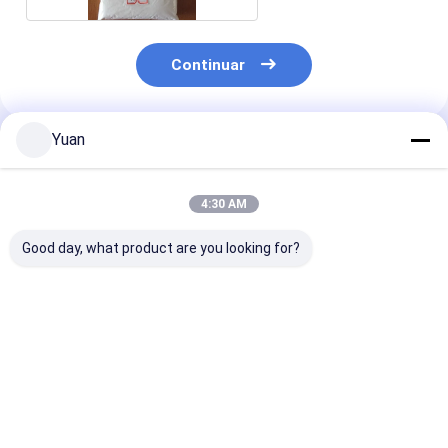
Continuar
Yuan
Productos Recomendados
4:30 AM
Good day, what product are you looking for?
escama 74%min del
cloruro de calcio
Carbonato de 
cloruro de calcio
powder77%min
sólido cristali
blanco ( ceniz
soda) con
propiedades d
Mejor precio
Mejor precio
Mejor pre
alta solubilida
neutralidad a