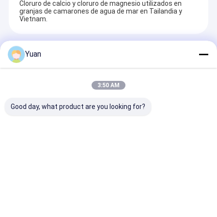
Cloruro de calcio y cloruro de magnesio utilizados en
granjas de camarones de agua de mar en Tailandia y
Vietnam.
Recommended Products
Yuan
3:50 AM
Good day, what product are you looking for?
Fórmula química
Bola del cloruro/del
escama 74%mi
Na2CO3 carbonato
CaCl2 de
cloruro de calc
sódico denso de
calcio/fabricante de
dihidrato
sodio de calidad
la pelotilla para el
industrial para la
grado industrial
Enviar Consulta
Enviar Consulta
Enviar Con
fabricación de
detergentes y
productos químicos
para vidrio
Inicio
Mapa del
Contactar
Desktop
Sitio
Ahora
Site