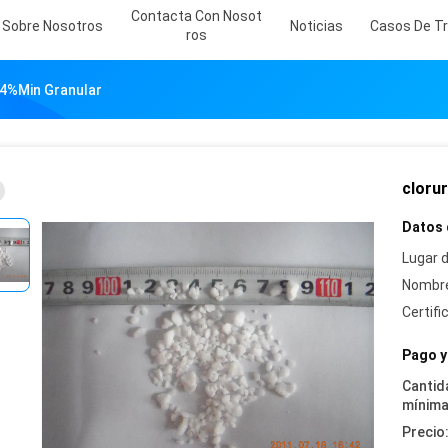
Contacta Con Nosot
Sobre Nosotros
Noticias
Casos De Tr
Ros
74%min Granular
cloru
Datos 
Lugar d
Nombre
Certifi
Pago y
Cantid
mínima
Precio