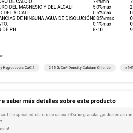
URO DE CALCIO
74%min
7
RO DEL MAGNESIO Y DEL ÁLCALI
5.0%max
2
O DEL ÁLCALI
0.5%max
0
ANCIAS DE NINGUNA AGUA DE DISOLUCIÓN
0.05%max
0
ATO:
0.1%max
0
R DE PH
8-10
9
a:
ly Hygroscopic CaCl2
2.15 G/cm³ Density Calcium Chloride
≥ 94
re saber más detalles sobre este producto
input file specified. cloruro de calcio 74%min granular ¿podría enviarm
.?
cias!