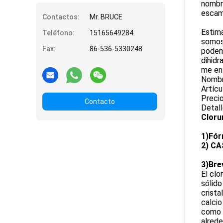
nombre
escama
Contactos:
Mr. BRUCE
Estim
Teléfono:
15165649284
somos 
Fax:
86-536-5330248
podemo
dihidr
me en
Nombr
Artícu
Preci
Contacto
Detall
Cloru
1)Fór
2) CA
3)Bre
El clo
sólido
crista
calcio
como c
alrede