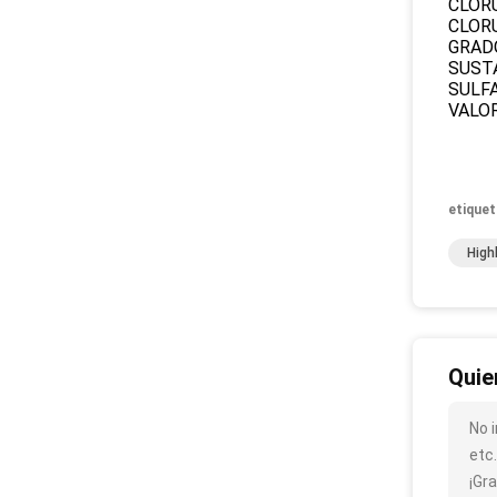
CLOR
CLORU
GRAD
SUST
SULF
VALO
etiquet
High
Quie
No 
etc
¡Gra