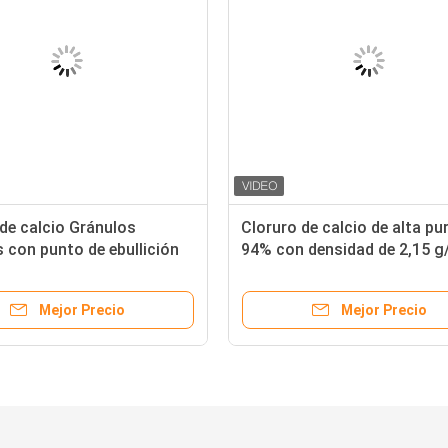
de calcio Gránulos
Cloruro de calcio de alta pu
 con punto de ebullición
94% con densidad de 2,15 g
 grados centígrados pH
propiedades altamente
roscópico y neutro a
higroscópicas
Mejor Precio
Mejor Precio
nte alcalino