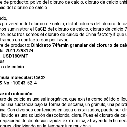
 de producto: polvo del cloruro de calcio, cloruro de calcio anhid
s del cloruro de calcio
ado,
proveedor del cloruro de calcio, distribuidores del cloruro de ca
s suministrar el CaCl2 del cloruro de calcio, cloruro de calcio 77
ato, nosotros somos el cloruro de calcio de China factory.if que 
tramos en contacto con por favor.
e de producto:
Dihidrato 74%min granular del cloruro de cal
lo:
20117293124
o:
USD160/MT
es:
ro de calcio
mula molecular:
CaCl2
S No.:
10043-52-4
ve introducción:
ruro de calcio es una sal inorgánica, que existe como sólido o líqu
 es una sustancia bajo la forma de escama, un gránulo, una peloti
lina. Con diversos contenidos en agua cristalizados, puede ser dih
 líquido es una solución descolorida, clara. Pues el cloruro de ca
apacidad de disolución rápida, exotérmica, atrayendo la humeda
dores, disolviendo en la temperatura muy baja,