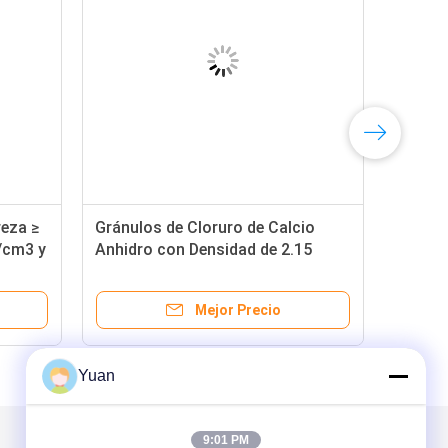
reza ≥
Gránulos de Cloruro de Calcio
/cm3 y
Anhidro con Densidad de 2.15
G/cm³ y Pureza ≥ 94% para
Aplicaciones Altamente Solubles
Mejor Precio
Yuan
9:01 PM