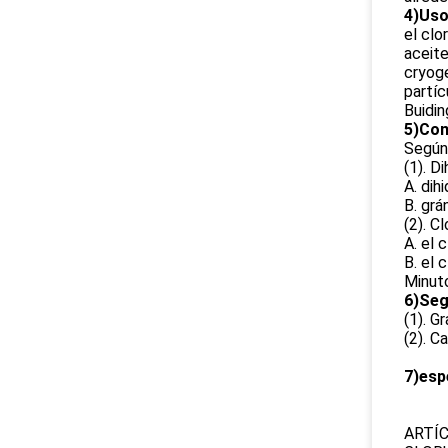
4)Us
el clo
aceite
cryoge
partíc
Buidin
5)Con
Según 
(1). D
A. dih
B. grá
(2). C
A. el 
B. el 
Minuto
6)Seg
(1). G
(2). C
7)esp
ARTÍC