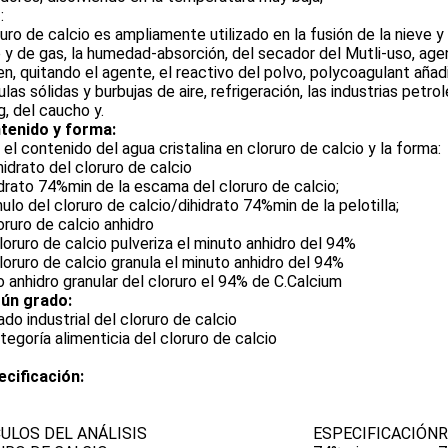
o
:
ruro de calcio es ampliamente utilizado en la fusión de la nieve y 
 y de gas, la humedad-absorción, del secador del Mutli-uso, age
n, quitando el agente, el reactivo del polvo, polycoagulant añadi
ulas sólidas y burbujas de aire, refrigeración, las industrias petr
g, del caucho y.
tenido y forma:
el contenido del agua cristalina en cloruro de calcio y la forma:
ihidrato del cloruro de calcio
idrato 74%min de la escama del cloruro de calcio;
nulo del cloruro de calcio/dihidrato 74%min de la pelotilla;
loruro de calcio anhidro
cloruro de calcio pulveriza el minuto anhidro del 94%
cloruro de calcio granula el minuto anhidro del 94%
 anhidro granular del cloruro el 94% de C.Calcium
ún grado:
rado industrial del cloruro de calcio
ategoría alimenticia del cloruro de calcio
ecificación:
ULOS DEL ANÁLISIS
ESPECIFICACIÓN
R