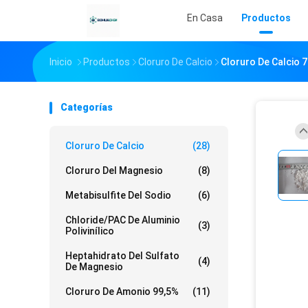
En Casa
Productos
Inicio
Productos
Cloruro De Calcio
Cloruro De Calcio 
Categorías
Cloruro De Calcio
(28)
Cloruro Del Magnesio
(8)
Metabisulfite Del Sodio
(6)
Chloride/PAC De Aluminio
(3)
Polivinílico
Heptahidrato Del Sulfato
(4)
De Magnesio
Cloruro De Amonio 99,5%
(11)