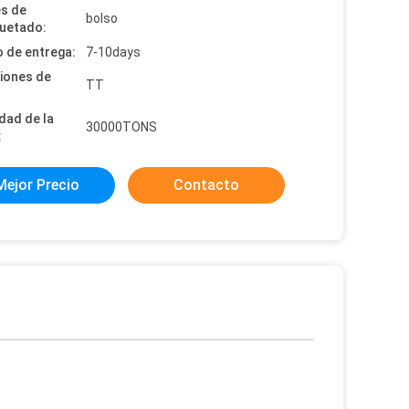
es de
bolso
uetado:
 de entrega:
7-10days
iones de
TT
dad de la
30000TONS
:
Mejor Precio
Contacto