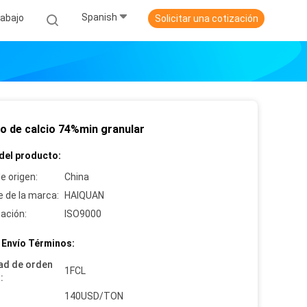
Spanish
abajo
Solicitar una cotización
ro de calcio 74%min granular
del producto:
e origen:
China
 de la marca:
HAIQUAN
cación:
ISO9000
 Envío Términos:
ad de orden
1FCL
:
:
140USD/TON