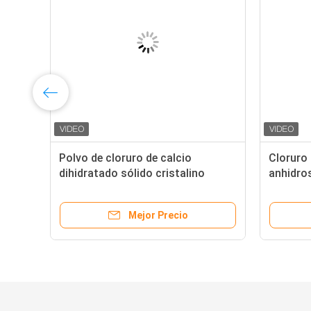
Polvo de cloruro de calcio
Cloruro 
da)
dihidratado sólido cristalino
anhidros
blanco con una pureza ≥ 94% y
de 1600
propiedades altamente
muy hig
Mejor Precio
higroscópicas
ligerame