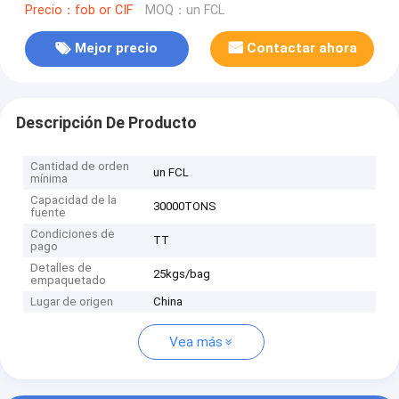
Precio：fob or CIF
MOQ：un FCL
Mejor precio
Contactar ahora
Descripción De Producto
Cantidad de orden
un FCL
mínima
Capacidad de la
30000TONS
fuente
Condiciones de
TT
pago
Detalles de
25kgs/bag
empaquetado
Lugar de origen
China
Vea más